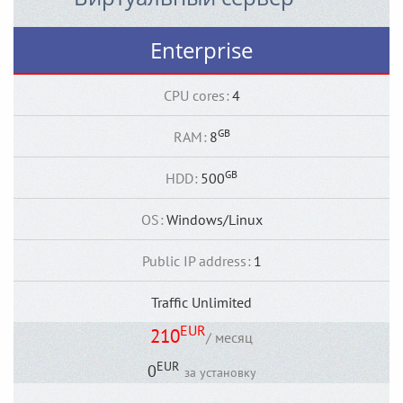
Enterprise
CPU cores
:
4
GB
RAM
:
8
GB
HDD
:
500
OS
:
Windows/Linux
Public IP address
:
1
Traffic Unlimited
EUR
210
/ месяц
EUR
0
за установку