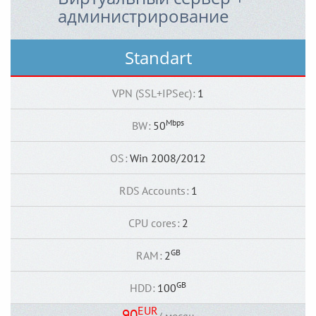
администрирование
Standart
VPN (SSL+IPSec)
:
1
Mbps
BW
:
50
OS
:
Win 2008/2012
RDS Accounts
:
1
CPU cores
:
2
GB
RAM
:
2
GB
HDD
:
100
EUR
90