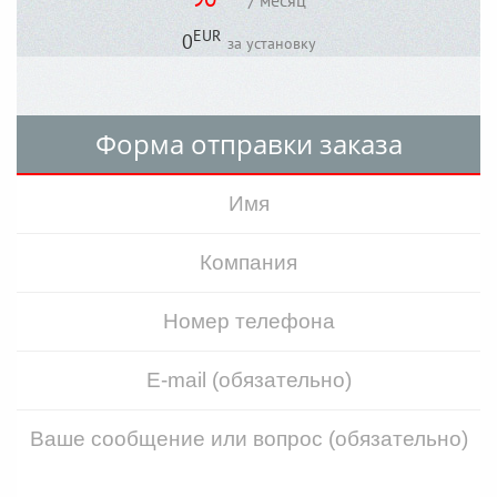
/ месяц
EUR
0
за установку
Форма отправки заказа
Обратно