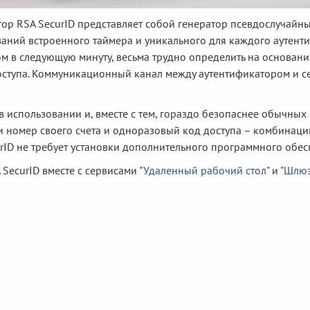
ор RSA SecurID представляет собой генератор псевдослучайны
аний встроенного таймера и уникального для каждого аутенти
м в следующую минуту, весьма трудно определить на основан
ступа. Коммуникационный канал между аутентификатором и 
в использовании и, вместе с тем, гораздо безопаснее обычны
и номер своего счета и одноразовый код доступа – комбинац
urID не требует установки дополнительного программного обес
SecurID вместе с сервисами "
Удаленный рабочий стол
" и "
Шлюз