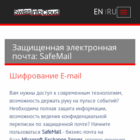
EN
RU
Перекл
навига
Защищенная электронная
почта: SafeMail
Шифрование E-mail
Вам нужны доступ к современным технологиям,
возможность держать руку на пульсе событий?
Необходима полная защита информации,
возможность ведения конфиденциальной
переписки по защищенной почте? Начните
пользоваться
SafeMail
- бизнес-почта на
базе
Microsoft Exchange Server
, готовое решение