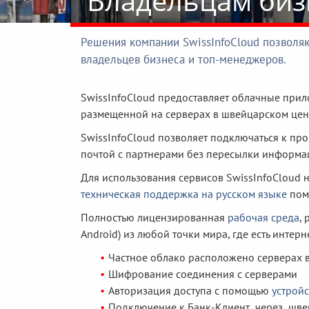
Владельцам биз
Решения компании SwissInfoCloud позволя
владельцев бизнеса и топ-менеджеров.
SwissInfoCloud предоставляет облачные прило
размещенной на серверах в швейцарском це
SwissInfoCloud позволяет подключаться к пр
почтой с партнерами без пересылки информац
Для использования сервисов SwissInfoCloud 
техническая поддержка на русском языке
пом
Полностью лицензированная
рабочая среда
,
Android) из любой точки мира, где есть интерн
Частное облако расположено серверах 
Шифрование соединения с серверами
Авторизация доступа с помощью
устрой
Подключение к Банк-Клиент через шве