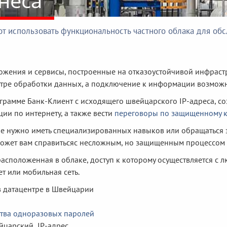
неса
ют использовать функциональность частного облака для об
жения и сервисы, построенные на отказоустойчивой инфраструк
нтре обработки данных, а подключение к информации возмож
ограмме Банк-Клиент с исходящего швейцарского IP-адреса, с
ии по интернету, а также вести
переговоры по защищенному к
не нужно иметь специализированных навыков или обращаться з
ожет вам справитьсяс несложным, но защищенным процессом
 расположенная в облаке, доступ к которому осуществляется с люб
ет или мобильная сеть.
в датацентре в Швейцарии
ства одноразовых паролей
йцарский IP-адрес